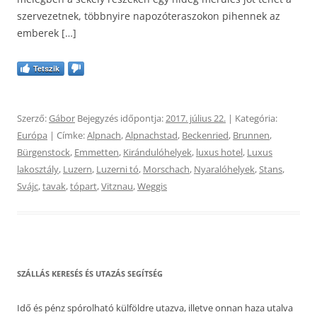
szervezetnek, többnyire napozóteraszokon pihennek az
emberek […]
Tetszik
Szerző:
Gábor
Bejegyzés időpontja:
2017. július 22.
| Kategória:
Európa
| Címke:
Alpnach
,
Alpnachstad
,
Beckenried
,
Brunnen
,
Bürgenstock
,
Emmetten
,
Kirándulóhelyek
,
luxus hotel
,
Luxus
lakosztály
,
Luzern
,
Luzerni tó
,
Morschach
,
Nyaralóhelyek
,
Stans
,
Svájc
,
tavak
,
tópart
,
Vitznau
,
Weggis
SZÁLLÁS KERESÉS ÉS UTAZÁS SEGÍTSÉG
Idő és pénz spórolható külföldre utazva, illetve onnan haza utalva