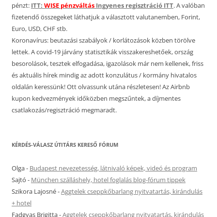
pénzt:
ITT:
WISE pénzváltás
Ingyenes regisztráció ITT
. A valóban
fizetendő összegeket láthatjuk a választott valutanemben, Forint,
Euro, USD, CHF stb.
Koronavírus: beutazási szabályok / korlátozások közben törölve
lettek. A covid-19 járvány statisztikák visszakereshetőek, ország
besorolások, tesztek elfogadása, igazolások már nem kellenek, friss
és aktuális hírek mindig az adott konzulátus / kormány hivatalos
oldalán keressünk! Ott olvassunk utána részletesen! Az Airbnb
kupon kedvezmények időközben megszűntek, a díjmentes
csatlakozás/regisztráció megmaradt.
KÉRDÉS-VÁLASZ ÚTITÁRS KERESŐ FÓRUM
Olga
-
Budapest nevezetesség, látnivaló képek, videó és program
Sajtó
-
München szálláshely, hotel foglalás blog-fórum tippek
Szikora Lajosné
-
Aggtelek cseppkőbarlang nyitvatartás, kirándulás
+ hotel
Fadgyas Brigitta
-
Aggtelek cseppkőbarlang nyitvatartás, kirándulás