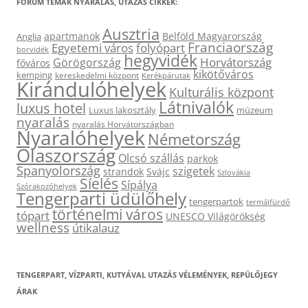
FÓRUM TÉMÁK NYARALÁS, UTAZÁS CIKKEK:
Ausztria
apartmanok
Belföld Magyarország
Anglia
Franciaország
Egyetemi város
folyópart
borvidék
hegyvidék
Horvátország
Görögország
főváros
kikötőváros
kemping
kereskedelmi központ
Kerékpárutak
Kirándulóhelyek
Kulturális központ
Látnivalók
luxus hotel
Luxus lakosztály
múzeum
nyaralás
nyaralás Horvátországban
Nyaralóhelyek
Németország
Olaszország
Olcsó szállás
parkok
Spanyolország
szigetek
strandok
Svájc
Szlovákia
Síelés
Sípálya
Szórakozóhelyek
Tengerparti üdülőhely
tengerpartok
termálfürdő
történelmi város
tópart
UNESCO Világörökség
wellness
útikalauz
TENGERPART, VÍZPARTI, KUTYÁVAL UTAZÁS VÉLEMÉNYEK, REPÜLŐJEGY
ÁRAK