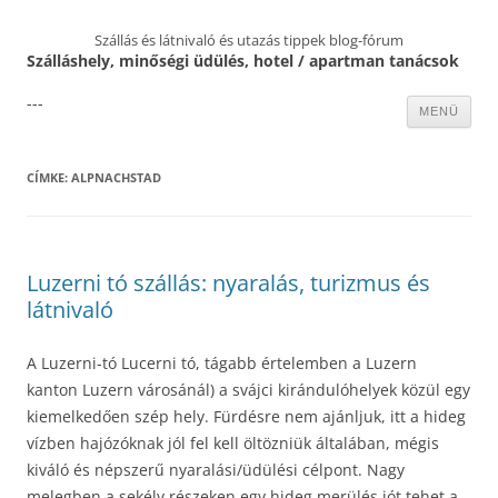
Szállás és látnivaló és utazás tippek blog-fórum
Szálláshely, minőségi üdülés, hotel / apartman tanácsok
---
Kilépés
MENÜ
a
tartalomba
CÍMKE:
ALPNACHSTAD
Luzerni tó szállás: nyaralás, turizmus és
látnivaló
A Luzerni-tó Lucerni tó, tágabb értelemben a Luzern
kanton Luzern városánál) a svájci kirándulóhelyek közül egy
kiemelkedően szép hely. Fürdésre nem ajánljuk, itt a hideg
vízben hajózóknak jól fel kell öltözniük általában, mégis
kiváló és népszerű nyaralási/üdülési célpont. Nagy
melegben a sekély részeken egy hideg merülés jót tehet a