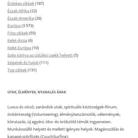
Érdekes cikkek
(187)
Észak-Afrika
(22)
Észak-Amerika
(26)
Európa
(3 573)
Friss cikkek
(55)
Kelet-Ázsia
(6)
Kelet-Európa
(10)
Szép kártya az üdülési csekk helyett
(5)
Szigetek és hajok
(111)
Top cikkek
(131)
UTAK, ÉLMÉNYEK, NYARALÁS ÁRAK
Luxus és olcsó, zarándok utak, spirituális közösségek-fórum,
önkéntesség (Volunteering), élménybeszámolók, vélemények,
körutazás, új egyéni, öko- és örökzöld témák ingyenesen.
Munkásszálló helyett és mellett igényes helyek. Magánszállás és
kanapé-szörfözés (CouchSurfing).