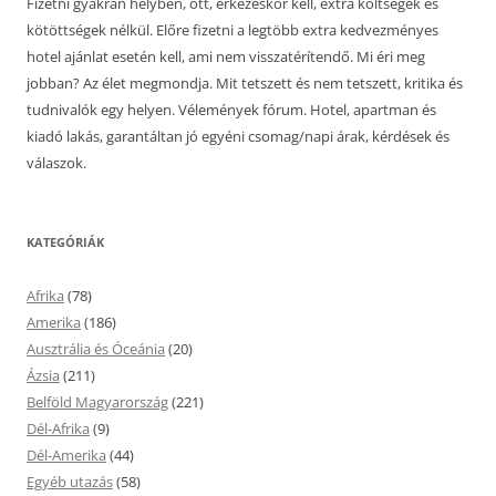
Fizetni gyakran helyben, ott, érkezéskor kell, extra költségek és
kötöttségek nélkül. Előre fizetni a legtöbb extra kedvezményes
hotel ajánlat esetén kell, ami nem visszatérítendő. Mi éri meg
jobban? Az élet megmondja. Mit tetszett és nem tetszett, kritika és
tudnivalók egy helyen. Vélemények fórum. Hotel, apartman és
kiadó lakás, garantáltan jó egyéni csomag/napi árak, kérdések és
válaszok.
KATEGÓRIÁK
Afrika
(78)
Amerika
(186)
Ausztrália és Óceánia
(20)
Ázsia
(211)
Belföld Magyarország
(221)
Dél-Afrika
(9)
Dél-Amerika
(44)
Egyéb utazás
(58)