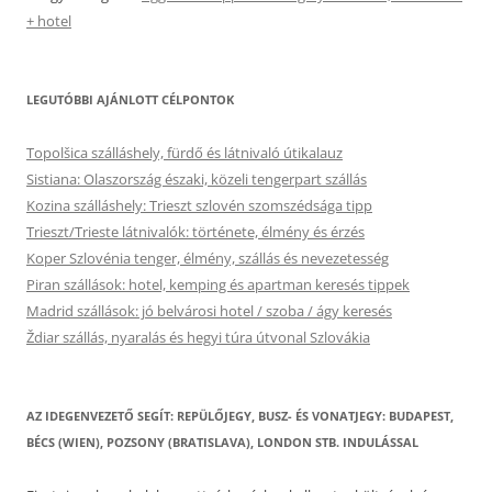
+ hotel
LEGUTÓBBI AJÁNLOTT CÉLPONTOK
Topolšica szálláshely, fürdő és látnivaló útikalauz
Sistiana: Olaszország északi, közeli tengerpart szállás
Kozina szálláshely: Trieszt szlovén szomszédsága tipp
Trieszt/Trieste látnivalók: története, élmény és érzés
Koper Szlovénia tenger, élmény, szállás és nevezetesség
Piran szállások: hotel, kemping és apartman keresés tippek
Madrid szállások: jó belvárosi hotel / szoba / ágy keresés
Ždiar szállás, nyaralás és hegyi túra útvonal Szlovákia
AZ IDEGENVEZETŐ SEGÍT: REPÜLŐJEGY, BUSZ- ÉS VONATJEGY: BUDAPEST,
BÉCS (WIEN), POZSONY (BRATISLAVA), LONDON STB. INDULÁSSAL