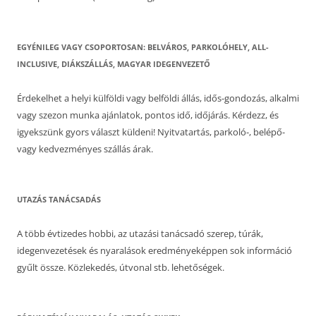
EGYÉNILEG VAGY CSOPORTOSAN: BELVÁROS, PARKOLÓHELY, ALL-
INCLUSIVE, DIÁKSZÁLLÁS, MAGYAR IDEGENVEZETŐ
Érdekelhet a helyi külföldi vagy belföldi állás, idős-gondozás, alkalmi
vagy szezon munka ajánlatok, pontos idő, időjárás. Kérdezz, és
igyekszünk gyors választ küldeni! Nyitvatartás, parkoló-, belépő-
vagy kedvezményes szállás árak.
UTAZÁS TANÁCSADÁS
A több évtizedes hobbi, az utazási tanácsadó szerep, túrák,
idegenvezetések és nyaralások eredményeképpen sok információ
gyűlt össze. Közlekedés, útvonal stb. lehetőségek.