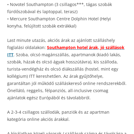
• Novotel Southampton (3 csillagos***, tágas szobák
fürdőszobával és laptoppal, terasz)
• Mercure Southampton Centre Dolphin Hotel (Helyi
konyha, felújított szobák extrákkal)
Last minute utazás, akciós árak az ajánlott szálláshely
foglalási oldalakon:
Southampton hotel árak, jó szállások
ITT
. Szoba, olcsó magánszállás, apartmanok (kiadó lakás,
szobák, házak és olcsó ágyak hosszútávra), kis szálloda,
turista-vendégház és olcsó diákszállás (hostel, mint egy
kollégium) ITT kereshetően. Az árak gyűjtőhelye,
garantáltan jól működő szálláskereső online rendszerekből.
Önellátó, reggelis, félpanziós, all-inclusive csomag
ajánlatok egész Európából és távolabbról.
A 2-3-4 csillagos szállodák, panziók és az apartman
kategória online akciós árakkal.
A kínálatban közeli városok / szállások száma és távolsága a