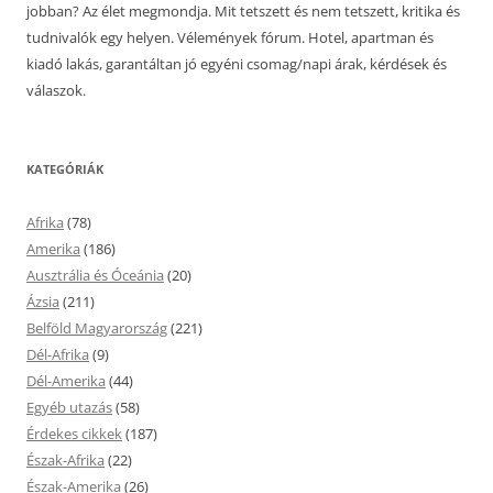
jobban? Az élet megmondja. Mit tetszett és nem tetszett, kritika és
tudnivalók egy helyen. Vélemények fórum. Hotel, apartman és
kiadó lakás, garantáltan jó egyéni csomag/napi árak, kérdések és
válaszok.
KATEGÓRIÁK
Afrika
(78)
Amerika
(186)
Ausztrália és Óceánia
(20)
Ázsia
(211)
Belföld Magyarország
(221)
Dél-Afrika
(9)
Dél-Amerika
(44)
Egyéb utazás
(58)
Érdekes cikkek
(187)
Észak-Afrika
(22)
Észak-Amerika
(26)