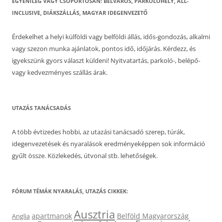
EGYÉNILEG VAGY CSOPORTOSAN: BELVÁROS, PARKOLÓHELY, ALL-
INCLUSIVE, DIÁKSZÁLLÁS, MAGYAR IDEGENVEZETŐ
Érdekelhet a helyi külföldi vagy belföldi állás, idős-gondozás, alkalmi
vagy szezon munka ajánlatok, pontos idő, időjárás. Kérdezz, és
igyekszünk gyors választ küldeni! Nyitvatartás, parkoló-, belépő-
vagy kedvezményes szállás árak.
UTAZÁS TANÁCSADÁS
A több évtizedes hobbi, az utazási tanácsadó szerep, túrák,
idegenvezetések és nyaralások eredményeképpen sok információ
gyűlt össze. Közlekedés, útvonal stb. lehetőségek.
FÓRUM TÉMÁK NYARALÁS, UTAZÁS CIKKEK:
Ausztria
apartmanok
Belföld Magyarország
Anglia