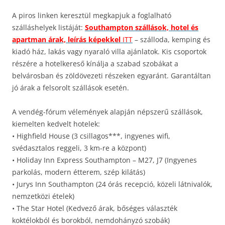
A piros linken keresztül megkapjuk a foglalható
szálláshelyek listáját:
Southampton szállások, hotel és
apartman árak, leírás képekkel
ITT
– szálloda, kemping és
kiadó ház, lakás vagy nyaraló villa ajánlatok. Kis csoportok
részére a hotelkereső kínálja a szabad szobákat a
belvárosban és zöldövezeti részeken egyaránt. Garantáltan
jó árak a felsorolt szállások esetén.
A vendég-fórum vélemények alapján népszerű szállások,
kiemelten kedvelt hotelek:
• Highfield House (3 csillagos***, ingyenes wifi,
svédasztalos reggeli, 3 km-re a központ)
• Holiday Inn Express Southampton – M27, J7 (Ingyenes
parkolás, modern étterem, szép kilátás)
• Jurys Inn Southampton (24 órás recepció, közeli látnivalók,
nemzetközi ételek)
• The Star Hotel (Kedvező árak, bőséges választék
koktélokból és borokból, nemdohányzó szobák)