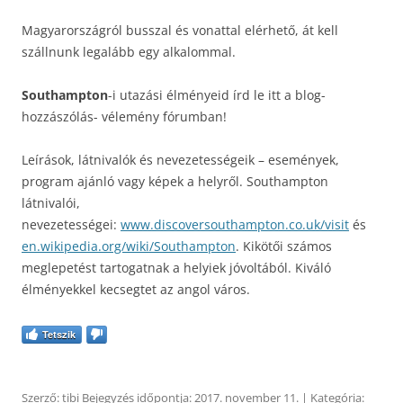
Magyarországról busszal és vonattal elérhető, át kell
szállnunk legalább egy alkalommal.
Southampton
-i utazási élményeid írd le itt a blog-
hozzászólás- vélemény fórumban!
Leírások, látnivalók és nevezetességeik – események,
program ajánló vagy képek a helyről. Southampton
látnivalói,
nevezetességei:
www.discoversouthampton.co.uk/visit
és
en.wikipedia.org/wiki/Southampton
. Kikötői számos
meglepetést tartogatnak a helyiek jóvoltából. Kiváló
élményekkel kecsegtet az angol város.
Tetszik
Szerző:
tibi
Bejegyzés időpontja:
2017. november 11.
| Kategória: