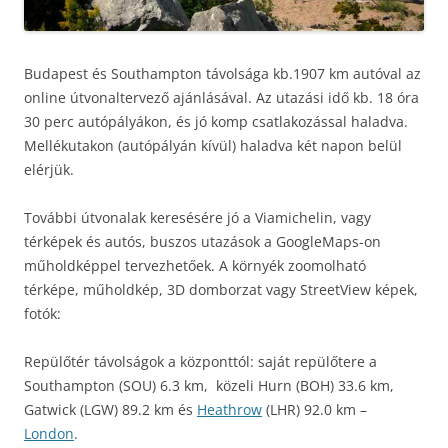
Budapest és Southampton távolsága kb.1907 km autóval az
online útvonaltervező ajánlásával. Az utazási idő kb. 18 óra
30 perc autópályákon, és jó komp csatlakozással haladva.
Mellékutakon (autópályán kívül) haladva két napon belül
elérjük.
További útvonalak keresésére jó a Viamichelin, vagy
térképek és autós, buszos utazások a GoogleMaps-on
műholdképpel tervezhetőek. A környék zoomolható
térképe, műholdkép, 3D domborzat vagy StreetView képek,
fotók:
Repülőtér távolságok a központtól: saját repülőtere a
Southampton (SOU) 6.3 km, közeli Hurn (BOH) 33.6 km,
Gatwick (LGW) 89.2 km és
Heathrow
(LHR) 92.0 km –
London
.