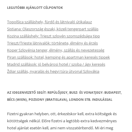
LEGUTÓBBI AJÁNLOTT CÉLPONTOK
Topolšica szálláshely, fürdő és látnivaló útikalauz
Sistiana: Olaszország északi, közeli tengerpart szállás
Kozina szálláshely: Trieszt szlovén szomszédsága tipp
Trieszt/Trieste látnivalók: története, élmény és érzés
Koper Szlovénia tenger, élmény, szállás és nevezetesség
Piran szállások: hotel, kemping és apartman keresés tippek
Madrid szállások: jó belvárosi hotel / szoba / ágy keresés
Ždiar szállás, nyaralás és hegyi túra útvonal Szlovákia
AZ IDEGENVEZETŐ SEGÍT: REPÜLŐJEGY, BUSZ- ÉS VONATJEGY: BUDAPEST,
BÉCS (WIEN), POZSONY (BRATISLAVA), LONDON STB. INDULÁSSAL
Fizetni gyakran helyben, ott, érkezéskor kell, extra költségek és
kötöttségek nélkül. Előre fizetni a legtöbb extra kedvezményes
hotel ajánlat esetén kell, ami nem visszatérítendő. Mi éri meg