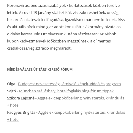
Koronavírus: beutazási szabályok / korlátozások közben törölve
lettek. A covid-19 járvány statisztikák visszakereshetőek, ország
besorolások, tesztek elfogadása, igazolások már nem kellenek, friss
és aktuális hírek mindig az adott konzulátus / kormány hivatalos
oldalán keressünk! Ott olvassunk utána részletesen! Az Airbnb
kupon kedvezmények időközben megszűntek, a díjmentes
csatlakozás/regisztráció megmaradt.
KÉRDÉS-VÁLASZ ÚTITÁRS KERESŐ FÓRUM
Olga
-
Budapest nevezetesség, látnivaló képek, videó és program
Sajtó
-
München szálláshely, hotel foglalás blog-fórum tippek
Szikora Lajosné
-
Aggtelek cseppkőbarlang nyitvatartás, kirándulás
+ hotel
Fadgyas Brigitta
-
Aggtelek cseppkőbarlang nyitvatartás, kirándulás
+ hotel