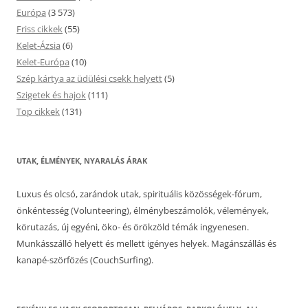
Európa
(3 573)
Friss cikkek
(55)
Kelet-Ázsia
(6)
Kelet-Európa
(10)
Szép kártya az üdülési csekk helyett
(5)
Szigetek és hajok
(111)
Top cikkek
(131)
UTAK, ÉLMÉNYEK, NYARALÁS ÁRAK
Luxus és olcsó, zarándok utak, spirituális közösségek-fórum,
önkéntesség (Volunteering), élménybeszámolók, vélemények,
körutazás, új egyéni, öko- és örökzöld témák ingyenesen.
Munkásszálló helyett és mellett igényes helyek. Magánszállás és
kanapé-szörfözés (CouchSurfing).