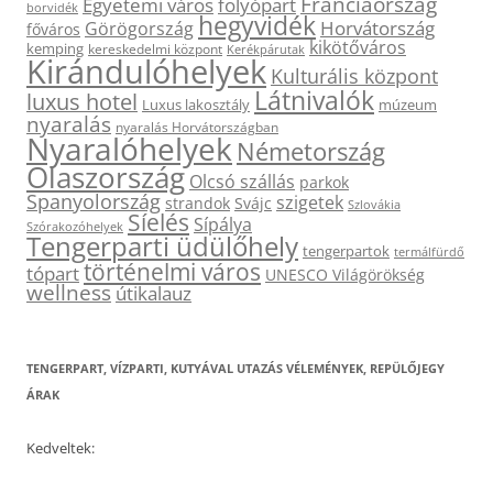
Franciaország
Egyetemi város
folyópart
borvidék
hegyvidék
Horvátország
Görögország
főváros
kikötőváros
kemping
kereskedelmi központ
Kerékpárutak
Kirándulóhelyek
Kulturális központ
Látnivalók
luxus hotel
Luxus lakosztály
múzeum
nyaralás
nyaralás Horvátországban
Nyaralóhelyek
Németország
Olaszország
Olcsó szállás
parkok
Spanyolország
szigetek
strandok
Svájc
Szlovákia
Síelés
Sípálya
Szórakozóhelyek
Tengerparti üdülőhely
tengerpartok
termálfürdő
történelmi város
tópart
UNESCO Világörökség
wellness
útikalauz
TENGERPART, VÍZPARTI, KUTYÁVAL UTAZÁS VÉLEMÉNYEK, REPÜLŐJEGY
ÁRAK
Kedveltek: