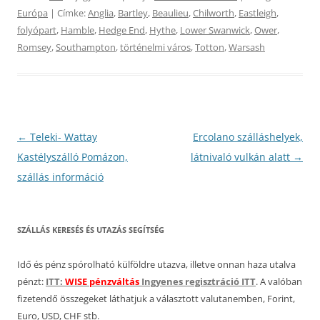
Európa
| Címke:
Anglia
,
Bartley
,
Beaulieu
,
Chilworth
,
Eastleigh
,
folyópart
,
Hamble
,
Hedge End
,
Hythe
,
Lower Swanwick
,
Ower
,
Romsey
,
Southampton
,
történelmi város
,
Totton
,
Warsash
Bejegyzés
←
Teleki- Wattay
Ercolano szálláshelyek,
navigáció
Kastélyszálló Pomázon,
látnivaló vulkán alatt
→
szállás információ
SZÁLLÁS KERESÉS ÉS UTAZÁS SEGÍTSÉG
Idő és pénz spórolható külföldre utazva, illetve onnan haza utalva
pénzt:
ITT:
WISE pénzváltás
Ingyenes regisztráció ITT
. A valóban
fizetendő összegeket láthatjuk a választott valutanemben, Forint,
Euro, USD, CHF stb.