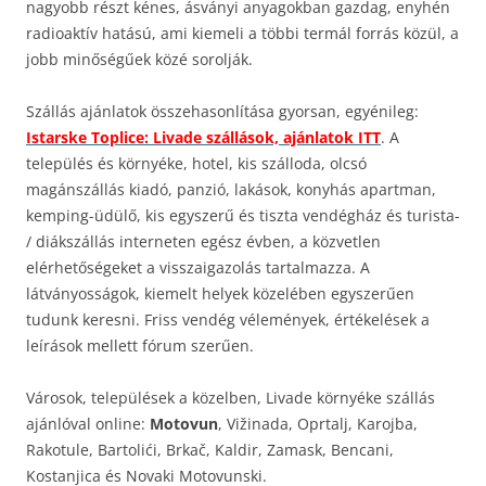
nagyobb részt kénes, ásványi anyagokban gazdag, enyhén
radioaktív hatású, ami kiemeli a többi termál forrás közül, a
jobb minőségűek közé sorolják.
Szállás ajánlatok összehasonlítása gyorsan, egyénileg:
Istarske Toplice: Livade szállások, ajánlatok ITT
. A
település és környéke, hotel, kis szálloda, olcsó
magánszállás kiadó, panzió, lakások, konyhás apartman,
kemping-üdülő, kis egyszerű és tiszta vendégház és turista-
/ diákszállás interneten egész évben, a közvetlen
elérhetőségeket a visszaigazolás tartalmazza. A
látványosságok, kiemelt helyek közelében egyszerűen
tudunk keresni. Friss vendég vélemények, értékelések a
leírások mellett fórum szerűen.
Városok, települések a közelben, Livade környéke szállás
ajánlóval online:
Motovun
, Vižinada, Oprtalj, Karojba,
Rakotule, Bartolići, Brkač, Kaldir, Zamask, Bencani,
Kostanjica és Novaki Motovunski.