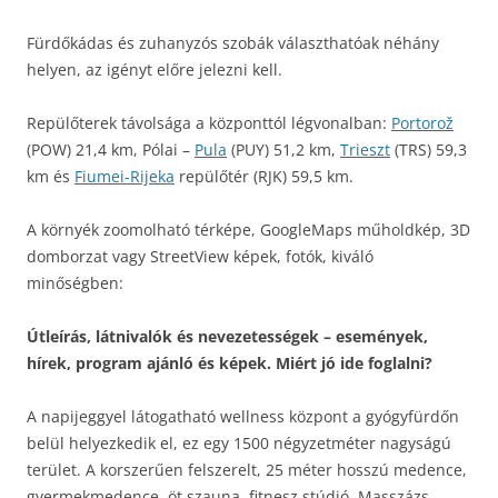
Fürdőkádas és zuhanyzós szobák választhatóak néhány
helyen, az igényt előre jelezni kell.
Repülőterek távolsága a központtól légvonalban:
Portorož
(POW) 21,4 km, Pólai –
Pula
(PUY) 51,2 km,
Trieszt
(TRS) 59,3
km és
Fiumei-Rijeka
repülőtér (RJK) 59,5 km.
A környék zoomolható térképe, GoogleMaps műholdkép, 3D
domborzat vagy StreetView képek, fotók, kiváló
minőségben:
Útleírás, látnivalók és nevezetességek – események,
hírek, program ajánló és képek. Miért jó ide foglalni?
A napijeggyel látogatható wellness központ a gyógyfürdőn
belül helyezkedik el, ez egy 1500 négyzetméter nagyságú
terület. A korszerűen felszerelt, 25 méter hosszú medence,
gyermekmedence, öt szauna, fitnesz stúdió. Masszázs