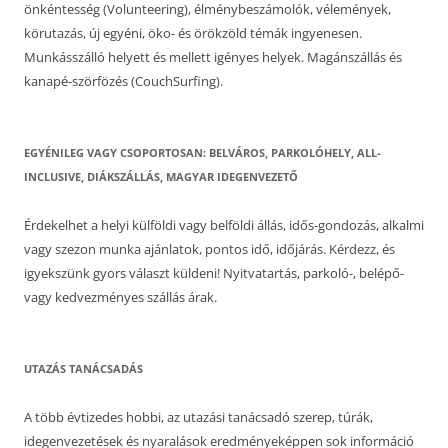
önkéntesség (Volunteering), élménybeszámolók, vélemények,
körutazás, új egyéni, öko- és örökzöld témák ingyenesen.
Munkásszálló helyett és mellett igényes helyek. Magánszállás és
kanapé-szörfözés (CouchSurfing).
EGYÉNILEG VAGY CSOPORTOSAN: BELVÁROS, PARKOLÓHELY, ALL-
INCLUSIVE, DIÁKSZÁLLÁS, MAGYAR IDEGENVEZETŐ
Érdekelhet a helyi külföldi vagy belföldi állás, idős-gondozás, alkalmi
vagy szezon munka ajánlatok, pontos idő, időjárás. Kérdezz, és
igyekszünk gyors választ küldeni! Nyitvatartás, parkoló-, belépő-
vagy kedvezményes szállás árak.
UTAZÁS TANÁCSADÁS
A több évtizedes hobbi, az utazási tanácsadó szerep, túrák,
idegenvezetések és nyaralások eredményeképpen sok információ