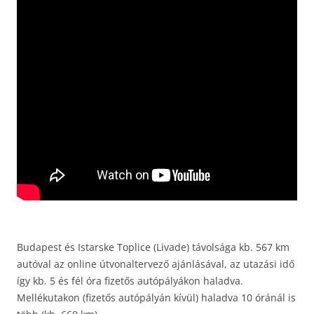
Budapest és Istarske Toplice (Livade) távolsága kb. 567 km
autóval az online útvonaltervező ajánlásával, az utazási idő
így kb. 5 és fél óra fizetős autópályákon haladva.
Mellékutakon (fizetős autópályán kívül) haladva 10 óránál is