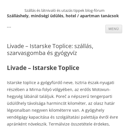
Szállás és látnivaló és utazás tippek blog-fórum
Szálláshely, minőségi üdülés, hotel / apartman tanácsok
---
Kilépés
MENÜ
a
tartalomba
Livade – Istarske Toplice: szállás,
szarvasgomba és gyógyvíz
Livade – Istarske Toplice
Istarske toplice a gyógyfürdő neve, Isztria észak-nyugati
részében a Mirna-folyó völgyében, az erdős Motovun-
hegység lábánál találjuk. Poreč a népszerű tengerparti
üdülőhely távolsága harmincöt kilométer, az olasz határ
légvonalban negyven kilométerre van. A gyógyhely
vendégágy kapacitása és szolgáltatási palettája évről évre
apránként növekszik. Termálvize összetétele érdekes,