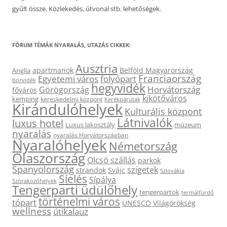
gyűlt össze. Közlekedés, útvonal stb. lehetőségek.
FÓRUM TÉMÁK NYARALÁS, UTAZÁS CIKKEK:
Ausztria
apartmanok
Belföld Magyarország
Anglia
Franciaország
Egyetemi város
folyópart
borvidék
hegyvidék
Horvátország
Görögország
főváros
kikötőváros
kemping
kereskedelmi központ
Kerékpárutak
Kirándulóhelyek
Kulturális központ
Látnivalók
luxus hotel
Luxus lakosztály
múzeum
nyaralás
nyaralás Horvátországban
Nyaralóhelyek
Németország
Olaszország
Olcsó szállás
parkok
Spanyolország
szigetek
strandok
Svájc
Szlovákia
Síelés
Sípálya
Szórakozóhelyek
Tengerparti üdülőhely
tengerpartok
termálfürdő
történelmi város
tópart
UNESCO Világörökség
wellness
útikalauz