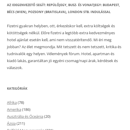
AZ IDEGENVEZETŐ SEGÍT: REPÜLŐJEGY, BUSZ- ÉS VONATJEGY: BUDAPEST,
BÉCS (WIEN), POZSONY (BRATISLAVA), LONDON STB. INDULÁSSAL
Fizetni gyakran helyben, ott, érkezéskor kell, extra költségek és
kötöttségek nélkül. Előre fizetni a legtöbb extra kedvezményes
hotel ajánlat esetén kell, ami nem visszatérítendő. Mi éri meg
jobban? Az élet megmondja. Mit tetszett és nem tetszett, kritika és
tudnivalók egy helyen. Vélemények fórum. Hotel, apartman és
kiadó lakás, garantáltan jó egyéni csomag/napi árak, kérdések és
válaszok.
KATEGÓRIÁK
Afrika
(78)
Amerika
(186)
Ausztrália és Óceánia
(20)
Ázsia
(211)