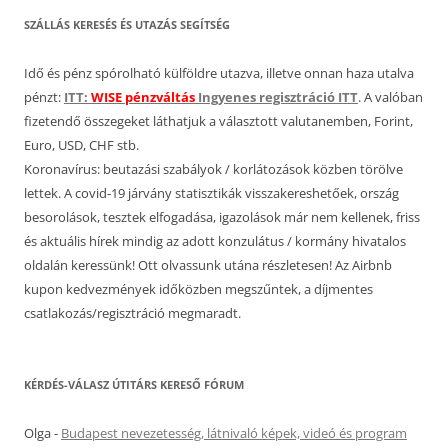
SZÁLLÁS KERESÉS ÉS UTAZÁS SEGÍTSÉG
Idő és pénz spórolható külföldre utazva, illetve onnan haza utalva
pénzt:
ITT:
WISE pénzváltás
Ingyenes regisztráció ITT
. A valóban
fizetendő összegeket láthatjuk a választott valutanemben, Forint,
Euro, USD, CHF stb.
Koronavírus: beutazási szabályok / korlátozások közben törölve
lettek. A covid-19 járvány statisztikák visszakereshetőek, ország
besorolások, tesztek elfogadása, igazolások már nem kellenek, friss
és aktuális hírek mindig az adott konzulátus / kormány hivatalos
oldalán keressünk! Ott olvassunk utána részletesen! Az Airbnb
kupon kedvezmények időközben megszűntek, a díjmentes
csatlakozás/regisztráció megmaradt.
KÉRDÉS-VÁLASZ ÚTITÁRS KERESŐ FÓRUM
Olga
-
Budapest nevezetesség, látnivaló képek, videó és program