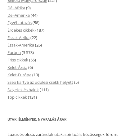
Belföld Magyarország
(221)
Dél-Afrika
(9)
Dél-Amerika
(44)
Egyéb utazás
(58)
Érdekes cikkek
(187)
Észak-Afrika
(22)
Észak-Amerika
(26)
Európa
(3 573)
Friss cikkek
(55)
Kelet-Ázsia
(6)
Kelet-Európa
(10)
Szép kártya az üdülési csekk helyett
(5)
Szigetek és hajok
(111)
Top cikkek
(131)
UTAK, ÉLMÉNYEK, NYARALÁS ÁRAK
Luxus és olcsó, zarándok utak, spirituális közösségek-fórum,