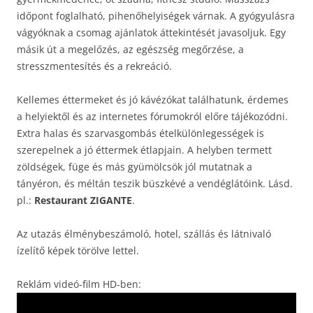
időpont foglalható, pihenőhelyiségek várnak. A gyógyulásra
vágyóknak a csomag ajánlatok áttekintését javasoljuk. Egy
másik út a megelőzés, az egészség megőrzése, a
stresszmentesítés és a rekreáció.
Kellemes éttermeket és jó kávézókat találhatunk, érdemes
a helyiektől és az internetes fórumokról előre tájékozódni.
Extra halas és szarvasgombás ételkülönlegességek is
szerepelnek a jó éttermek étlapjain. A helyben termett
zöldségek, füge és más gyümölcsök jól mutatnak a
tányéron, és méltán teszik büszkévé a vendéglátóink. Lásd.
pl.:
Restaurant ZIGANTE
.
Az utazás élménybeszámoló, hotel, szállás és látnivaló
ízelítő képek törölve lettel.
Reklám videó-film HD-ben: