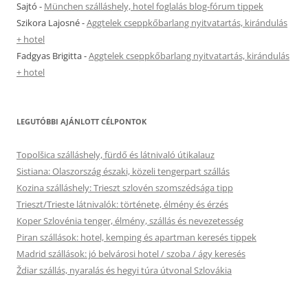
Sajtó
-
München szálláshely, hotel foglalás blog-fórum tippek
Szikora Lajosné
-
Aggtelek cseppkőbarlang nyitvatartás, kirándulás
+ hotel
Fadgyas Brigitta
-
Aggtelek cseppkőbarlang nyitvatartás, kirándulás
+ hotel
LEGUTÓBBI AJÁNLOTT CÉLPONTOK
Topolšica szálláshely, fürdő és látnivaló útikalauz
Sistiana: Olaszország északi, közeli tengerpart szállás
Kozina szálláshely: Trieszt szlovén szomszédsága tipp
Trieszt/Trieste látnivalók: története, élmény és érzés
Koper Szlovénia tenger, élmény, szállás és nevezetesség
Piran szállások: hotel, kemping és apartman keresés tippek
Madrid szállások: jó belvárosi hotel / szoba / ágy keresés
Ždiar szállás, nyaralás és hegyi túra útvonal Szlovákia