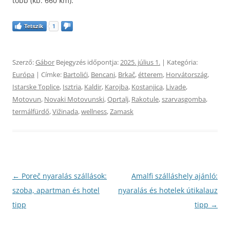
több (kb. 660 km).
Tetszik
1
Szerző:
Gábor
Bejegyzés időpontja:
2025. július 1.
| Kategória:
Európa
| Címke:
Bartolići
,
Bencani
,
Brkač
,
étterem
,
Horvátország
,
Istarske Toplice
,
Isztria
,
Kaldir
,
Karojba
,
Kostanjica
,
Livade
,
Motovun
,
Novaki Motovunski
,
Oprtalj
,
Rakotule
,
szarvasgomba
,
termálfürdő
,
Vižinada
,
wellness
,
Zamask
Bejegyzés
←
Poreč nyaralás szállások:
Amalfi szálláshely ajánló:
navigáció
szoba, apartman és hotel
nyaralás és hotelek útikalauz
tipp
tipp
→