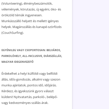
(Volunteering), élménybeszámolók,
vélemények, körutazás, új egyéni, öko- és
örökzöld témák ingyenesen.
Munkásszálló helyett és mellett igényes
helyek. Magánszállás és kanapé-szörfözés
(CouchSurfing).
EGYÉNILEG VAGY CSOPORTOSAN: BELVÁROS,
PARKOLÓHELY, ALL-INCLUSIVE, DIÁKSZÁLLÁS,
MAGYAR IDEGENVEZETŐ
Érdekelhet a helyi külföldi vagy belföldi
állás, idős-gondozás, alkalmi vagy szezon
munka ajánlatok, pontos idő, időjárás.
Kérdezz, és igyekszünk gyors választ
küldeni! Nyitvatartás, parkoló-, belépő-
vagy kedvezményes szállás árak.