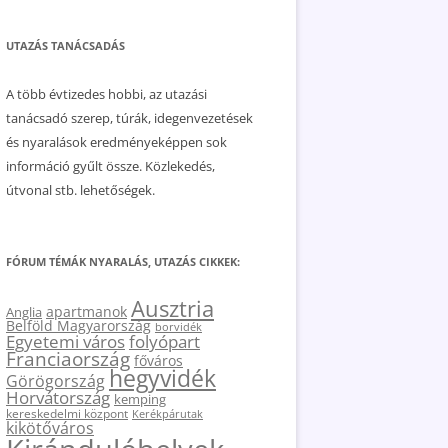
UTAZÁS TANÁCSADÁS
A több évtizedes hobbi, az utazási
tanácsadó szerep, túrák, idegenvezetések
és nyaralások eredményeképpen sok
információ gyűlt össze. Közlekedés,
útvonal stb. lehetőségek.
FÓRUM TÉMÁK NYARALÁS, UTAZÁS CIKKEK:
Ausztria
apartmanok
Anglia
Belföld Magyarország
borvidék
Egyetemi város
folyópart
Franciaország
főváros
hegyvidék
Görögország
Horvátország
kemping
kereskedelmi központ
Kerékpárutak
kikötőváros