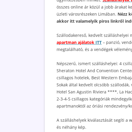
összes online ár közül a jobb árakat 
üzleti városrészeken Limában.
Nézz k
akkor itt valamelyik piros linkről ind
Szállodakereső, kedvelt szálláshelyei
apartman ajálatok
ITT
– panzió, vend
megtalálható, és a vendégek véleményei
Népszerű, ismert szálláshelyei: 4 csil
Sheraton Hotel And Convention Center
csillagos hotelek, Best Western Embaj
Sokak által kedvelt olcsóbb szállodák
Hotel San Agustin Riviera ****, La Hac
2-3-4-5 csillagos kategóriák mindegyik
apartmanoktól az óriási rendezvény/ko
A szálláshelyek kiválasztását segíti a 
és néhány kép.