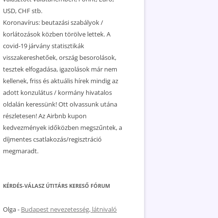
USD, CHF stb.
Koronavírus: beutazási szabályok /
korlátozások közben törölve lettek. A
covid-19 járvány statisztikák
visszakereshetőek, ország besorolások,
tesztek elfogadása, igazolások már nem
kellenek, friss és aktuális hírek mindig az
adott konzulátus / kormány hivatalos
oldalán keressünk! Ott olvassunk utána
részletesen! Az Airbnb kupon
kedvezmények időközben megszűntek, a
díjmentes csatlakozás/regisztráció
megmaradt.
KÉRDÉS-VÁLASZ ÚTITÁRS KERESŐ FÓRUM
Olga
-
Budapest nevezetesség, látnivaló