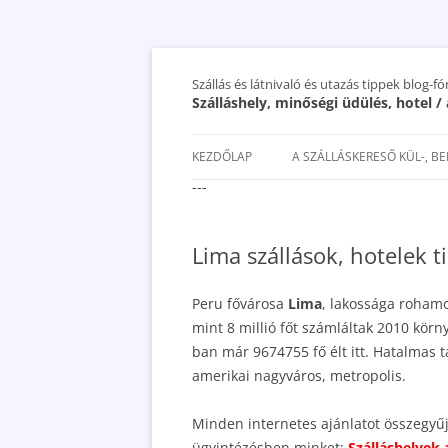
Szállás és látnivaló és utazás tippek blog-f
Szálláshely, minőségi üdülés, hotel 
KEZDŐLAP
A SZÁLLÁSKERESŐ KÜL-, B
---
SAN MARINO SZÁLLÁSOK ÉS
UTAZÁS OLCSÓBBAN 2018
Lima szállások, hotelek t
Peru fővárosa
Lima
, lakossága roham
mint 8 millió főt számláltak 2010 körn
ban már 9674755 fő élt itt. Hatalmas 
amerikai nagyváros, metropolis.
Minden internetes ajánlatot összegyűjt
ügyintézésben minket:
Szálláshelyek 