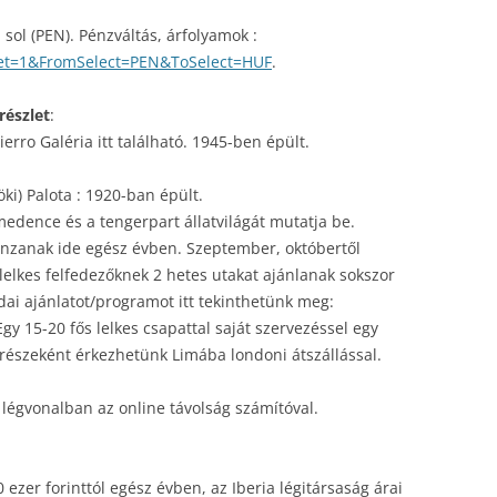
sol (PEN). Pénzváltás, árfolyamok :
et=1&FromSelect=PEN&ToSelect=HUF
.
részlet
:
erro Galéria itt található. 1945-ben épült.
ki) Palota : 1920-ban épült.
medence és a tengerpart állatvilágát mutatja be.
vonzanak ide egész évben. Szeptember, októbertől
lelkes felfedezőknek 2 hetes utakat ajánlanak sokszor
dai ajánlatot/programot itt tekinthetünk meg:
Egy 15-20 fős lelkes csapattal saját szervezéssel egy
részeként érkezhetünk Limába londoni átszállással.
légvonalban az online távolság számítóval.
 ezer forinttól egész évben, az Iberia légitársaság árai