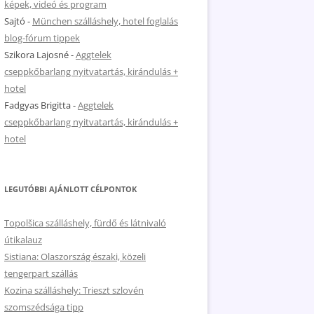
képek, videó és program
Sajtó
-
München szálláshely, hotel foglalás
blog-fórum tippek
Szikora Lajosné
-
Aggtelek
cseppkőbarlang nyitvatartás, kirándulás +
hotel
Fadgyas Brigitta
-
Aggtelek
cseppkőbarlang nyitvatartás, kirándulás +
hotel
LEGUTÓBBI AJÁNLOTT CÉLPONTOK
Topolšica szálláshely, fürdő és látnivaló
útikalauz
Sistiana: Olaszország északi, közeli
tengerpart szállás
Kozina szálláshely: Trieszt szlovén
szomszédsága tipp