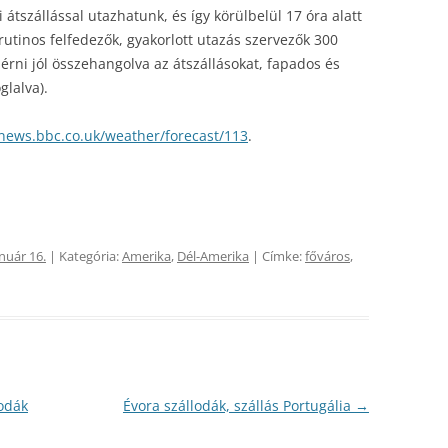
átszállással utazhatunk, és így körülbelül 17 óra alatt
tinos felfedezők, gyakorlott utazás szervezők 300
 érni jól összehangolva az átszállásokat, fapados és
glalva).
news.bbc.co.uk/weather/forecast/113
.
nuár 16.
| Kategória:
Amerika
,
Dél-Amerika
| Címke:
főváros
,
lodák
Évora szállodák, szállás Portugália
→