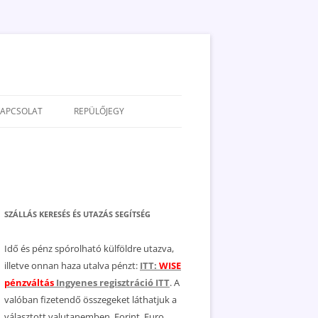
KAPCSOLAT
REPÜLŐJEGY
ADATVÉDELEM
JOGNYILATKOZAT
MÉDIAAJÁNLAT
SZÁLLÁS KERESÉS ÉS UTAZÁS SEGÍTSÉG
Idő és pénz spórolható külföldre utazva,
illetve onnan haza utalva pénzt:
ITT:
WISE
pénzváltás
Ingyenes regisztráció ITT
. A
valóban fizetendő összegeket láthatjuk a
választott valutanemben, Forint, Euro,