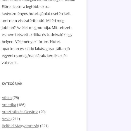
Előre fizetni a legtöbb extra
kedvezményes hotel ajánlat esetén kell,
ami nem visszatérítendő. Mi éri meg
jobban? Az élet megmondja. Mit tetszett
és nem tetszett, kritika és tudnivalók egy
helyen. Vélemények fórum. Hotel,
apartman és kiadó lakás, garantáltan jó
egyéni csomag/napi árak, kérdések és
válaszok.
KATEGÓRIÁK
Afrika
(78)
Amerika
(186)
Ausztrália és Óceánia
(20)
Ázsia
(211)
Belföld Magyarország
(221)