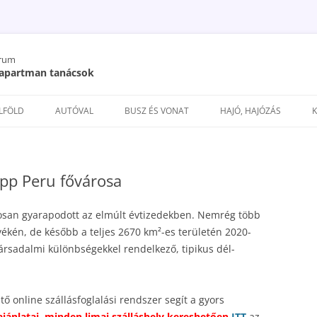
órum
/ apartman tanácsok
Kilépés
a
ELFÖLD
AUTÓVAL
BUSZ ÉS VONAT
HAJÓ, HAJÓZÁS
tartalomba
ipp Peru fővárosa
osan gyarapodott az elmúlt évtizedekben. Nemrég több
yékén, de később a teljes 2670 km²-es területén 2020-
társadalmi különbségekkel rendelkező, tipikus dél-
ő online szállásfoglalási rendszer segít a gyors
ajánlatai, minden limai szálláshely kereshetően
ITT
az