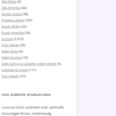
Dél-Afrika
(9)
Dél-Amerika
(44)
Egyéb utazás
(58)
Érdekes cikkek
(187)
Észak-Afrika
(22)
Észak-Amerika
(26)
Európa
(3 573)
Friss cikkek
(55)
Kelet-Ázsia
(6)
Kelet-Európa
(10)
Szép kártya az üdülési csekk helyett
(5)
Szigetek és hajok
(111)
Top cikkek
(131)
UTAK, ÉLMÉNYEK, NYARALÁS ÁRAK
Luxus és olcsó, zarándok utak, spirituális
közösségek-fórum, önkéntesség