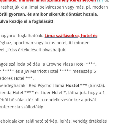
kereshetjük ki a limai belvárosban vagy más, pl. modern
örül gyorsan, és amikor sikerült döntést hoznia,
ulva kezdje el a foglalását!
 magyarul foglalhatóak:
Lima szállásokra, hotel és
égház, apartman vagy luxus hotel, itt minden
t, friss értékeléseit olvashatjuk.
lagos szálloda például a Crowne Plaza Hotel ****,
 ***** és a Jw Marriott Hotel ***** meseszép 5
adores Hotel ***.
, vendégházak : Red Psycho Llama
Hostel
*** (turista),
ienda Hotel **** és Lider Hotel *, láthatjuk. hogy a 1-
éből bő választék áll a rendelkezésünkre a privát
nferencia szállodákig.
weboldalakon található térkép, leírás, vendég értékelés