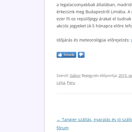
a legalacsonyabbak általában, madridi 
érkezünk meg Budapestről Limába. A ru
ezer Ft-os repülőjegy árakat el tudnak
akciós jegyeket (4-5 hónapra előre lefo
Időjárás és meteorológiai előrejelzés:
Tetszik
Szerző:
Gábor
Bejegyzés időpontja:
2015. ja
Lima
,
Peru
Bejegyzés
←
Tangier szállás, nyaralás és jó szál
navigáció
fórum