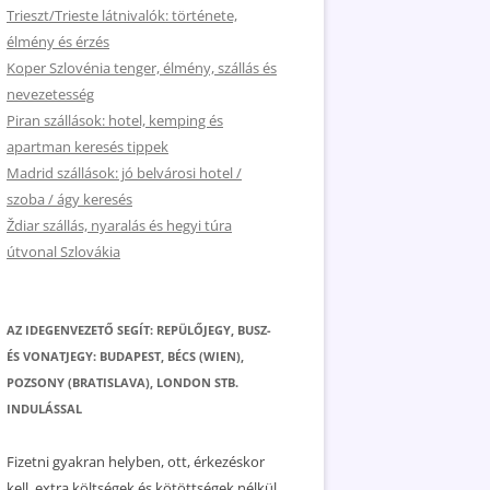
Trieszt/Trieste látnivalók: története,
élmény és érzés
Koper Szlovénia tenger, élmény, szállás és
nevezetesség
Piran szállások: hotel, kemping és
apartman keresés tippek
Madrid szállások: jó belvárosi hotel /
szoba / ágy keresés
Ždiar szállás, nyaralás és hegyi túra
útvonal Szlovákia
AZ IDEGENVEZETŐ SEGÍT: REPÜLŐJEGY, BUSZ-
ÉS VONATJEGY: BUDAPEST, BÉCS (WIEN),
POZSONY (BRATISLAVA), LONDON STB.
INDULÁSSAL
Fizetni gyakran helyben, ott, érkezéskor
kell, extra költségek és kötöttségek nélkül.