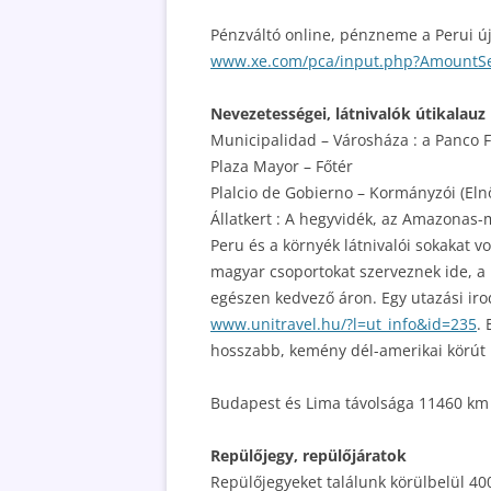
Pénzváltó online, pénzneme a Perui új 
www.xe.com/pca/input.php?AmountS
Nevezetességei, látnivalók útikalauz 
Municipalidad – Városháza : a Panco Fi
Plaza Mayor – Főtér
Plalcio de Gobierno – Kormányzói (Elnö
Állatkert : A hegyvidék, az Amazonas-
Peru és a környék látnivalói sokakat 
magyar csoportokat szerveznek ide, a 
egészen kedvező áron. Egy utazási iro
www.unitravel.hu/?l=ut_info&id=235
. 
hosszabb, kemény dél-amerikai körút 
Budapest és Lima távolsága 11460 km 
Repülőjegy, repülőjáratok
Repülőjegyeket találunk körülbelül 400