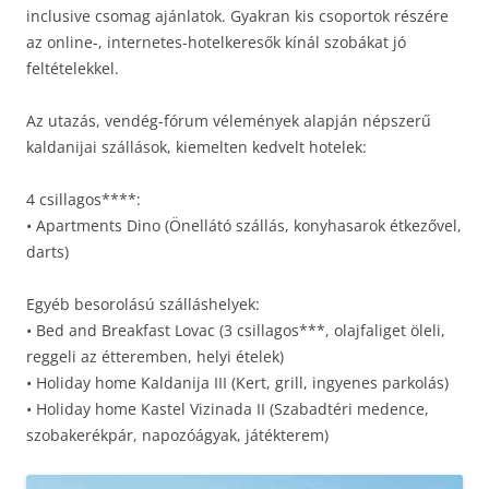
inclusive csomag ajánlatok. Gyakran kis csoportok részére
az online-, internetes-hotelkeresők kínál szobákat jó
feltételekkel.
Az utazás, vendég-fórum vélemények alapján népszerű
kaldanijai szállások, kiemelten kedvelt hotelek:
4 csillagos****:
• Apartments Dino (Önellátó szállás, konyhasarok étkezővel,
darts)
Egyéb besorolású szálláshelyek:
• Bed and Breakfast Lovac (3 csillagos***, olajfaliget öleli,
reggeli az étteremben, helyi ételek)
• Holiday home Kaldanija III (Kert, grill, ingyenes parkolás)
• Holiday home Kastel Vizinada II (Szabadtéri medence,
szobakerékpár, napozóágyak, játékterem)