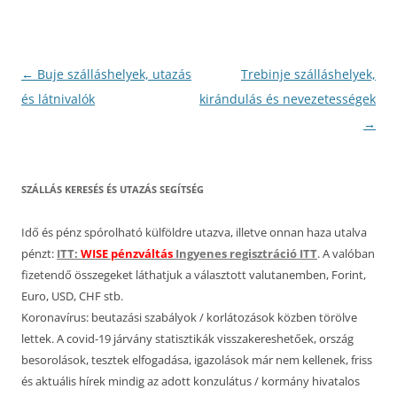
Bejegyzés
←
Buje szálláshelyek, utazás
Trebinje szálláshelyek,
navigáció
és látnivalók
kirándulás és nevezetességek
→
SZÁLLÁS KERESÉS ÉS UTAZÁS SEGÍTSÉG
Idő és pénz spórolható külföldre utazva, illetve onnan haza utalva
pénzt:
ITT:
WISE pénzváltás
Ingyenes regisztráció ITT
. A valóban
fizetendő összegeket láthatjuk a választott valutanemben, Forint,
Euro, USD, CHF stb.
Koronavírus: beutazási szabályok / korlátozások közben törölve
lettek. A covid-19 járvány statisztikák visszakereshetőek, ország
besorolások, tesztek elfogadása, igazolások már nem kellenek, friss
és aktuális hírek mindig az adott konzulátus / kormány hivatalos