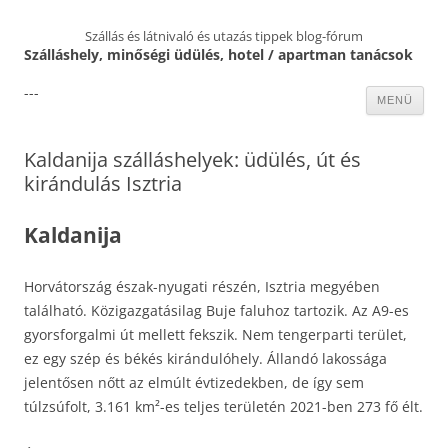
Szállás és látnivaló és utazás tippek blog-fórum
Szálláshely, minőségi üdülés, hotel / apartman tanácsok
---
Kilépés
MENÜ
a
tartalomba
Kaldanija szálláshelyek: üdülés, út és
kirándulás Isztria
Kaldanija
Horvátország észak-nyugati részén, Isztria megyében
található. Közigazgatásilag Buje faluhoz tartozik. Az A9-es
gyorsforgalmi út mellett fekszik. Nem tengerparti terület,
ez egy szép és békés kirándulóhely. Állandó lakossága
jelentősen nőtt az elmúlt évtizedekben, de így sem
túlzsúfolt, 3.161 km²-es teljes területén 2021-ben 273 fő élt.