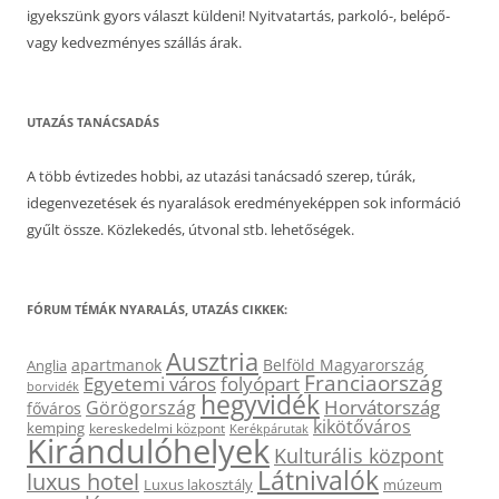
igyekszünk gyors választ küldeni! Nyitvatartás, parkoló-, belépő-
vagy kedvezményes szállás árak.
UTAZÁS TANÁCSADÁS
A több évtizedes hobbi, az utazási tanácsadó szerep, túrák,
idegenvezetések és nyaralások eredményeképpen sok információ
gyűlt össze. Közlekedés, útvonal stb. lehetőségek.
FÓRUM TÉMÁK NYARALÁS, UTAZÁS CIKKEK:
Ausztria
apartmanok
Belföld Magyarország
Anglia
Franciaország
Egyetemi város
folyópart
borvidék
hegyvidék
Horvátország
Görögország
főváros
kikötőváros
kemping
kereskedelmi központ
Kerékpárutak
Kirándulóhelyek
Kulturális központ
Látnivalók
luxus hotel
Luxus lakosztály
múzeum