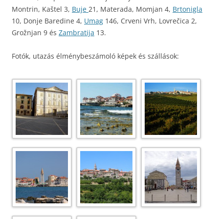
Montrin, Kaštel 3,
Buje
21, Materada, Momjan 4,
Brtonigla
10, Donje Baredine 4,
Umag
146, Crveni Vrh, Lovrečica 2,
Grožnjan 9 és
Zambratija
13.
Fotók, utazás élménybeszámoló képek és szállások: