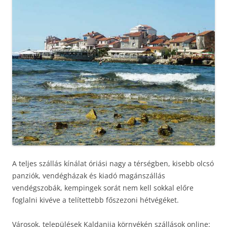
A teljes szállás kínálat óriási nagy a térségben, kisebb olcsó
panziók, vendégházak és kiadó magánszállás
vendégszobák, kempingek sorát nem kell sokkal előre
foglalni kivéve a telítettebb főszezoni hétvégéket.
Városok, települések Kaldanija környékén szállások online: