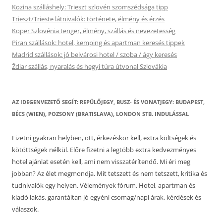
Kozina szálláshely: Trieszt szlovén szomszédsága tipp
Trieszt/Trieste látnivalók: története, élmény és érzés
Koper Szlovénia tenger, élmény, szállás és nevezetesség
Piran szállások: hotel, kemping és apartman keresés tippek
Madrid szállások: jó belvárosi hotel / szoba / ágy keresés
Ždiar szállás, nyaralás és hegyi túra útvonal Szlovákia
AZ IDEGENVEZETŐ SEGÍT: REPÜLŐJEGY, BUSZ- ÉS VONATJEGY: BUDAPEST,
BÉCS (WIEN), POZSONY (BRATISLAVA), LONDON STB. INDULÁSSAL
Fizetni gyakran helyben, ott, érkezéskor kell, extra költségek és
kötöttségek nélkül. Előre fizetni a legtöbb extra kedvezményes
hotel ajánlat esetén kell, ami nem visszatérítendő. Mi éri meg
jobban? Az élet megmondja. Mit tetszett és nem tetszett, kritika és
tudnivalók egy helyen. Vélemények fórum. Hotel, apartman és
kiadó lakás, garantáltan jó egyéni csomag/napi árak, kérdések és
válaszok.