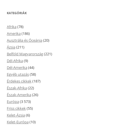
KATEGÓRIÁK
Afrika
(78)
Amerika
(186)
Ausztrália és Óceánia
(20)
Ázsia
(211)
Belföld Magyarország
(221)
Dél-Afrika
(9)
Dél-Amerika
(44)
Egyéb utazás
(58)
Érdekes cikkek
(187)
Észak-Afrika
(22)
Észak-Amerika
(26)
Európa
(3 573)
Friss cikkek
(55)
Kelet-Ázsia
(6)
Kelet-Európa
(10)