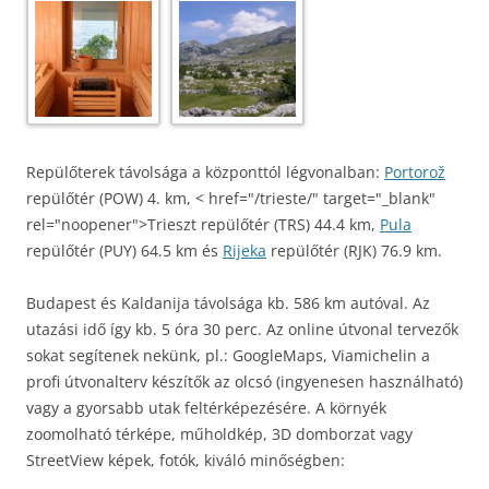
Repülőterek távolsága a központtól légvonalban:
Portorož
repülőtér (POW) 4. km, < href="/trieste/" target="_blank"
rel="noopener">Trieszt repülőtér (TRS) 44.4 km,
Pula
repülőtér (PUY) 64.5 km és
Rijeka
repülőtér (RJK) 76.9 km.
Budapest és Kaldanija távolsága kb. 586 km autóval. Az
utazási idő így kb. 5 óra 30 perc. Az online útvonal tervezők
sokat segítenek nekünk, pl.: GoogleMaps, Viamichelin a
profi útvonalterv készítők az olcsó (ingyenesen használható)
vagy a gyorsabb utak feltérképezésére. A környék
zoomolható térképe, műholdkép, 3D domborzat vagy
StreetView képek, fotók, kiváló minőségben: