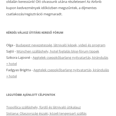
oldalán keressünk! Ott olvassunk utána részletesen! Az Airbnb
kupon kedvezmények időközben megszűntek, a díjmentes
csatlakozás/regisztráció megmaradt.
KÉRDÉS-VÁLASZ ÚTITÁRS KERESŐ FÓRUM
Olga
-
Budapest nevezetesség, látnivaló képek, videó és program
Sajtó
-
München szálláshely, hotel foglalás blog-fórum tippek
Szikora Lajosné
-
Aggtelek cseppkőbarlang nyitvatartás, kirándulás
+ hotel
Fadgyas Brigitta
-
Aggtelek cseppkőbarlang nyitvatartás, kirándulás
+ hotel
LEGUTÓBBI AJÁNLOTT CÉLPONTOK
Topolšica szálláshely, fürdő és látnivaló útikalauz
Sistiana: Olaszország északi, közeli tengerpart szállás