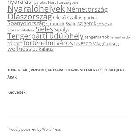
nyaralás
nyaralás Horvátországban
Nyaralóhelyek
Németország
Olaszország
Olcsó szállás
parkok
Spanyolország
szigetek
strandok
Svájc
Szlovákia
Síelés
Sípálya
Szórakozóhelyek
Tengerparti üdülőhely
tengerpartok
termálfürdő
történelmi város
tópart
UNESCO Világörökség
wellness
útikalauz
TENGERPART, VÍZPARTI, KUTYÁVAL UTAZÁS VÉLEMÉNYEK, REPÜLŐJEGY
ÁRAK
Kedveltek:
Proudly powered by WordPress