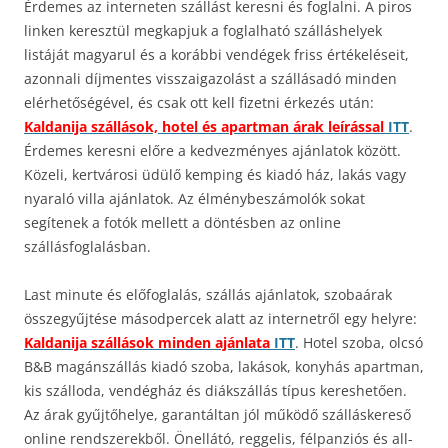
Érdemes az interneten szállást keresni és foglalni. A piros
linken keresztül megkapjuk a foglalható szálláshelyek
listáját magyarul és a korábbi vendégek friss értékeléseit,
azonnali díjmentes visszaigazolást a szállásadó minden
elérhetőségével, és csak ott kell fizetni érkezés után:
Kaldanija szállások, hotel és apartman árak leírással
ITT
.
Érdemes keresni előre a kedvezményes ajánlatok között.
Közeli, kertvárosi üdülő kemping és kiadó ház, lakás vagy
nyaraló villa ajánlatok. Az élménybeszámolók sokat
segítenek a fotók mellett a döntésben az online
szállásfoglalásban.
Last minute és előfoglalás, szállás ajánlatok, szobaárak
összegyűjtése másodpercek alatt az internetről egy helyre:
Kaldanija szállások minden ajánlata
ITT
. Hotel szoba, olcsó
B&B magánszállás kiadó szoba, lakások, konyhás apartman,
kis szálloda, vendégház és diákszállás típus kereshetően.
Az árak gyűjtőhelye, garantáltan jól működő szálláskereső
online rendszerekből. Önellátó, reggelis, félpanziós és all-