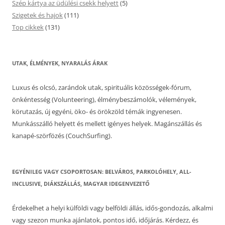
Szép kártya az üdülési csekk helyett
(5)
Szigetek és hajok
(111)
Top cikkek
(131)
UTAK, ÉLMÉNYEK, NYARALÁS ÁRAK
Luxus és olcsó, zarándok utak, spirituális közösségek-fórum,
önkéntesség (Volunteering), élménybeszámolók, vélemények,
körutazás, új egyéni, öko- és örökzöld témák ingyenesen.
Munkásszálló helyett és mellett igényes helyek. Magánszállás és
kanapé-szörfözés (CouchSurfing).
EGYÉNILEG VAGY CSOPORTOSAN: BELVÁROS, PARKOLÓHELY, ALL-
INCLUSIVE, DIÁKSZÁLLÁS, MAGYAR IDEGENVEZETŐ
Érdekelhet a helyi külföldi vagy belföldi állás, idős-gondozás, alkalmi
vagy szezon munka ajánlatok, pontos idő, időjárás. Kérdezz, és