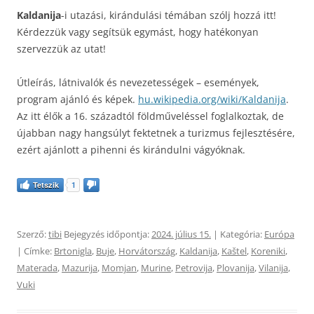
Kaldanija
-i utazási, kirándulási témában szólj hozzá itt!
Kérdezzük vagy segítsük egymást, hogy hatékonyan
szervezzük az utat!
Útleírás, látnivalók és nevezetességek – események,
program ajánló és képek.
hu.wikipedia.org/wiki/Kaldanija
.
Az itt élők a 16. századtól földműveléssel foglalkoztak, de
újabban nagy hangsúlyt fektetnek a turizmus fejlesztésére,
ezért ajánlott a pihenni és kirándulni vágyóknak.
Tetszik
1
Szerző:
tibi
Bejegyzés időpontja:
2024. július 15.
| Kategória:
Európa
| Címke:
Brtonigla
,
Buje
,
Horvátország
,
Kaldanija
,
Kaštel
,
Koreniki
,
Materada
,
Mazurija
,
Momjan
,
Murine
,
Petrovija
,
Plovanija
,
Vilanija
,
Vuki