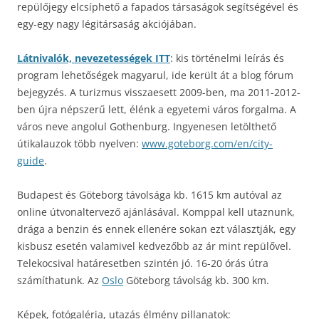
repülőjegy elcsíphető a fapados társaságok segítségével és
egy-egy nagy légitársaság akciójában.
Látnivalók, nevezetességek ITT
: kis történelmi leírás és
program lehetőségek magyarul, ide került át a blog fórum
bejegyzés. A turizmus visszaesett 2009-ben, ma 2011-2012-
ben újra népszerű lett, élénk a egyetemi város forgalma. A
város neve angolul Gothenburg. Ingyenesen letölthető
útikalauzok több nyelven:
www.goteborg.com/en/city-
guide
.
Budapest és Göteborg távolsága kb. 1615 km autóval az
online útvonaltervező ajánlásával. Komppal kell utaznunk,
drága a benzin és ennek ellenére sokan ezt választják, egy
kisbusz esetén valamivel kedvezőbb az ár mint repülővel.
Telekocsival határesetben szintén jó. 16-20 órás útra
számíthatunk. Az
Oslo
Göteborg távolság kb. 300 km.
Képek, fotógaléria, utazás élmény pillanatok: