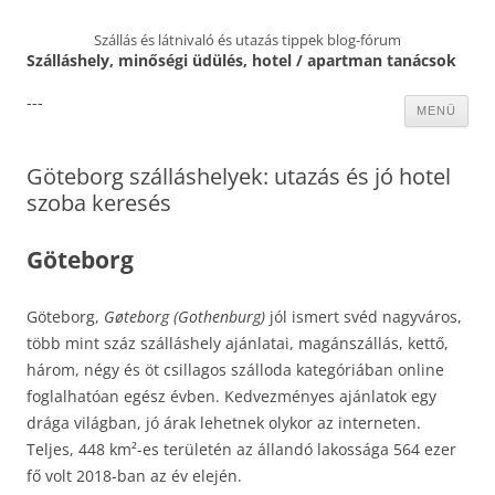
Szállás és látnivaló és utazás tippek blog-fórum
Szálláshely, minőségi üdülés, hotel / apartman tanácsok
---
Kilépés
MENÜ
a
tartalomba
Göteborg szálláshelyek: utazás és jó hotel
szoba keresés
Göteborg
Göteborg,
Gøteborg (Gothenburg‎)
jól ismert svéd nagyváros,
több mint száz szálláshely ajánlatai, magánszállás, kettő,
három, négy és öt csillagos szálloda kategóriában online
foglalhatóan egész évben. Kedvezményes ajánlatok egy
drága világban, jó árak lehetnek olykor az interneten.
Teljes, 448 km²-es területén az állandó lakossága 564 ezer
fő volt 2018-ban az év elején.