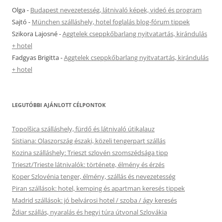
Olga
-
Budapest nevezetesség, látnivaló képek, videó és program
Sajtó
-
München szálláshely, hotel foglalás blog-fórum tippek
Szikora Lajosné
-
Aggtelek cseppkőbarlang nyitvatartás, kirándulás
+ hotel
Fadgyas Brigitta
-
Aggtelek cseppkőbarlang nyitvatartás, kirándulás
+ hotel
LEGUTÓBBI AJÁNLOTT CÉLPONTOK
Topolšica szálláshely, fürdő és látnivaló útikalauz
Sistiana: Olaszország északi, közeli tengerpart szállás
Kozina szálláshely: Trieszt szlovén szomszédsága tipp
Trieszt/Trieste látnivalók: története, élmény és érzés
Koper Szlovénia tenger, élmény, szállás és nevezetesség
Piran szállások: hotel, kemping és apartman keresés tippek
Madrid szállások: jó belvárosi hotel / szoba / ágy keresés
Ždiar szállás, nyaralás és hegyi túra útvonal Szlovákia