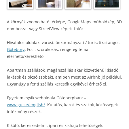
A környék zoomolható térképe, GoogleMaps műholdkép, 3D
domborzat vagy StreetView képek, fotók:
Hivatalos oldalak, városi, önkormányzati / turisztikai angol:
Göteborg
. Foci, szórakozás, rengeteg téma
elérhető/kereshető.
Apartman szállások, magánszállás akár közvetlenül (kiadó
lakások és olcsó szobák), amiben most az Airbnb jó például,
ugyanúgy a fenti szállás keresők egyikével érhető el.
Egyetem egyik weboldala Göteborgban: –
www.gu.se/english/
. Kutatás, karok és szakok, közösségek,
intézmény részek.
Kikötő, kereskedelmi, ipari és kishajó lehetőségek: