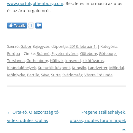
www.portofgothenburg.com
. Részletes információ az utas
és az áru forgalomról.
Tetszik
1
Szerző:
Gábor
Bejegyzés időpontja:
2018. február 1.
| Kategória:
Európa
| Címke:
Brännö
,
Egyetemi város
,
Göteborg
,
Göteborg-
Torslanda
,
Gothenburg‎
,
Hällsvik
,
Jonsered
,
kikötőváros
,
Kirándulóhelyek
,
Kulturális központ
,
Kungälv
,
Landvetter
,
Mölndal
,
Mölnlycke
,
Partille
,
Säve
,
Surte
,
Svédország
,
Västra Frölunda
Bejegyzés
←
Orta-tó, Olaszország tó-
Fregene szálláshelyek,
navigáció
vidéki üdülés szállás
utazás, üdülés fórum tippek
→