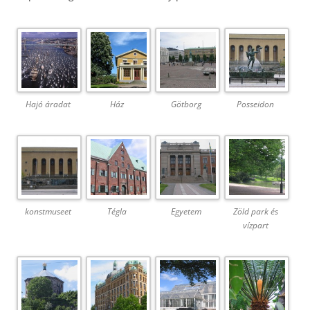
Hajó áradat
Ház
Götborg
Posseidon
konstmuseet
Tégla
Egyetem
Zöld park és
vízpart