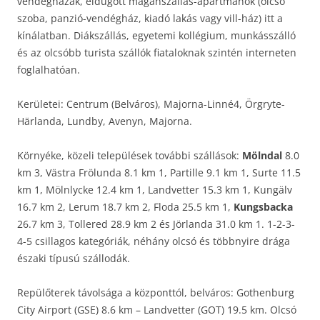
vendégházak, eldugott magánszállás-apartmanok (olcsó
szoba, panzió-vendégház, kiadó lakás vagy vill-ház) itt a
kínálatban. Diákszállás, egyetemi kollégium, munkásszálló
és az olcsóbb turista szállók fiataloknak szintén interneten
foglalhatóan.
Kerületei: Centrum (Belváros), Majorna-Linné4, Örgryte-
Härlanda, Lundby, Avenyn, Majorna.
Környéke, közeli települések további szállások:
Mölndal
8.0
km 3, Västra Frölunda 8.1 km 1, Partille 9.1 km 1, Surte 11.5
km 1, Mölnlycke 12.4 km 1, Landvetter 15.3 km 1, Kungälv
16.7 km 2, Lerum 18.7 km 2, Floda 25.5 km 1,
Kungsbacka
26.7 km 3, Tollered 28.9 km 2 és Jörlanda 31.0 km 1. 1-2-3-
4-5 csillagos kategóriák, néhány olcsó és többnyire drága
északi típusú szállodák.
Repülőterek távolsága a központtól, belváros: Gothenburg
City Airport (GSE) 8.6 km – Landvetter (GOT) 19.5 km. Olcsó