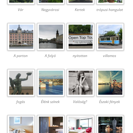
Vár
Nagyvárosi
Kertek
trópusi hangulat
A parton
A folyó
nyitottan
villamos
fogás
Élénk színek
Valóság?
Északi fények