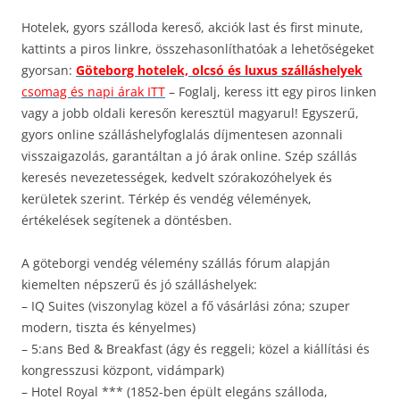
Hotelek, gyors szálloda kereső, akciók last és first minute,
kattints a piros linkre, összehasonlíthatóak a lehetőségeket
gyorsan:
Göteborg hotelek, olcsó és luxus szálláshelyek
csomag és napi árak ITT
– Foglalj, keress itt egy piros linken
vagy a jobb oldali keresőn keresztül magyarul! Egyszerű,
gyors online szálláshelyfoglalás díjmentesen azonnali
visszaigazolás, garantáltan a jó árak online. Szép szállás
keresés nevezetességek, kedvelt szórakozóhelyek és
kerületek szerint. Térkép és vendég vélemények,
értékelések segítenek a döntésben.
A göteborgi vendég vélemény szállás fórum alapján
kiemelten népszerű és jó szálláshelyek:
– IQ Suites (viszonylag közel a fő vásárlási zóna; szuper
modern, tiszta és kényelmes)
– 5:ans Bed & Breakfast (ágy és reggeli; közel a kiállítási és
kongresszusi központ, vidámpark)
– Hotel Royal *** (1852-ben épült elegáns szálloda,