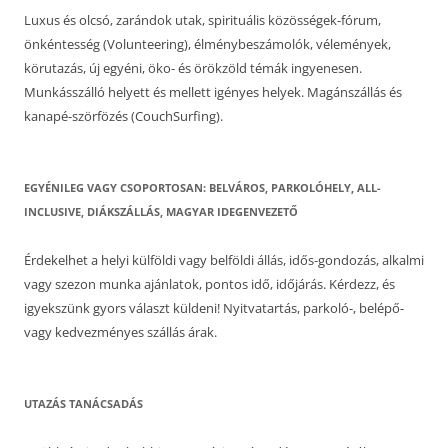
Luxus és olcsó, zarándok utak, spirituális közösségek-fórum,
önkéntesség (Volunteering), élménybeszámolók, vélemények,
körutazás, új egyéni, öko- és örökzöld témák ingyenesen.
Munkásszálló helyett és mellett igényes helyek. Magánszállás és
kanapé-szörfözés (CouchSurfing).
EGYÉNILEG VAGY CSOPORTOSAN: BELVÁROS, PARKOLÓHELY, ALL-
INCLUSIVE, DIÁKSZÁLLÁS, MAGYAR IDEGENVEZETŐ
Érdekelhet a helyi külföldi vagy belföldi állás, idős-gondozás, alkalmi
vagy szezon munka ajánlatok, pontos idő, időjárás. Kérdezz, és
igyekszünk gyors választ küldeni! Nyitvatartás, parkoló-, belépő-
vagy kedvezményes szállás árak.
UTAZÁS TANÁCSADÁS