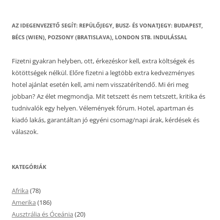
AZ IDEGENVEZETŐ SEGÍT: REPÜLŐJEGY, BUSZ- ÉS VONATJEGY: BUDAPEST,
BÉCS (WIEN), POZSONY (BRATISLAVA), LONDON STB. INDULÁSSAL
Fizetni gyakran helyben, ott, érkezéskor kell, extra költségek és
kötöttségek nélkül. Előre fizetni a legtöbb extra kedvezményes
hotel ajánlat esetén kell, ami nem visszatérítendő. Mi éri meg
jobban? Az élet megmondja. Mit tetszett és nem tetszett, kritika és
tudnivalók egy helyen. Vélemények fórum. Hotel, apartman és
kiadó lakás, garantáltan jó egyéni csomag/napi árak, kérdések és
válaszok.
KATEGÓRIÁK
Afrika
(78)
Amerika
(186)
Ausztrália és Óceánia
(20)