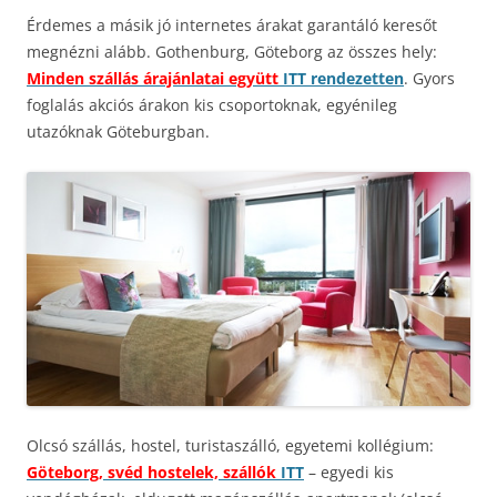
Érdemes a másik jó internetes árakat garantáló keresőt
megnézni alább. Gothenburg, Göteborg az összes hely:
Minden szállás árajánlatai együtt
ITT rendezetten
. Gyors
foglalás akciós árakon kis csoportoknak, egyénileg
utazóknak Göteburgban.
Olcsó szállás, hostel, turistaszálló, egyetemi kollégium:
Göteborg, svéd hostelek, szállók
ITT
– egyedi kis