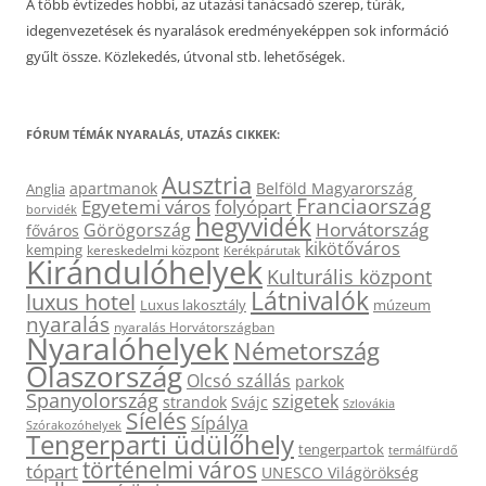
A több évtizedes hobbi, az utazási tanácsadó szerep, túrák,
idegenvezetések és nyaralások eredményeképpen sok információ
gyűlt össze. Közlekedés, útvonal stb. lehetőségek.
FÓRUM TÉMÁK NYARALÁS, UTAZÁS CIKKEK:
Ausztria
apartmanok
Belföld Magyarország
Anglia
Franciaország
Egyetemi város
folyópart
borvidék
hegyvidék
Horvátország
Görögország
főváros
kikötőváros
kemping
kereskedelmi központ
Kerékpárutak
Kirándulóhelyek
Kulturális központ
Látnivalók
luxus hotel
Luxus lakosztály
múzeum
nyaralás
nyaralás Horvátországban
Nyaralóhelyek
Németország
Olaszország
Olcsó szállás
parkok
Spanyolország
szigetek
strandok
Svájc
Szlovákia
Síelés
Sípálya
Szórakozóhelyek
Tengerparti üdülőhely
tengerpartok
termálfürdő
történelmi város
tópart
UNESCO Világörökség