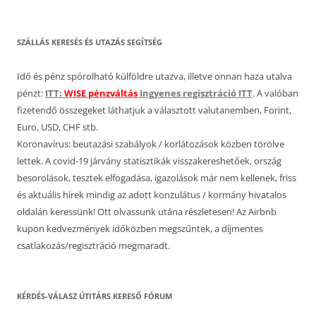
SZÁLLÁS KERESÉS ÉS UTAZÁS SEGÍTSÉG
Idő és pénz spórolható külföldre utazva, illetve onnan haza utalva
pénzt:
ITT:
WISE pénzváltás
Ingyenes regisztráció ITT
. A valóban
fizetendő összegeket láthatjuk a választott valutanemben, Forint,
Euro, USD, CHF stb.
Koronavírus: beutazási szabályok / korlátozások közben törölve
lettek. A covid-19 járvány statisztikák visszakereshetőek, ország
besorolások, tesztek elfogadása, igazolások már nem kellenek, friss
és aktuális hírek mindig az adott konzulátus / kormány hivatalos
oldalán keressünk! Ott olvassunk utána részletesen! Az Airbnb
kupon kedvezmények időközben megszűntek, a díjmentes
csatlakozás/regisztráció megmaradt.
KÉRDÉS-VÁLASZ ÚTITÁRS KERESŐ FÓRUM