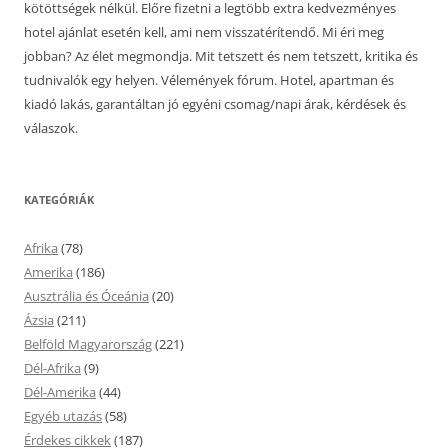
kötöttségek nélkül. Előre fizetni a legtöbb extra kedvezményes
hotel ajánlat esetén kell, ami nem visszatérítendő. Mi éri meg
jobban? Az élet megmondja. Mit tetszett és nem tetszett, kritika és
tudnivalók egy helyen. Vélemények fórum. Hotel, apartman és
kiadó lakás, garantáltan jó egyéni csomag/napi árak, kérdések és
válaszok.
KATEGÓRIÁK
Afrika
(78)
Amerika
(186)
Ausztrália és Óceánia
(20)
Ázsia
(211)
Belföld Magyarország
(221)
Dél-Afrika
(9)
Dél-Amerika
(44)
Egyéb utazás
(58)
Érdekes cikkek
(187)