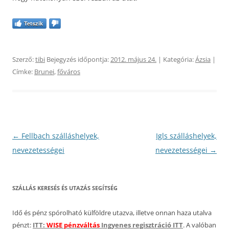
Tetszik
Szerző:
tibi
Bejegyzés időpontja:
2012. május 24.
| Kategória:
Ázsia
|
Címke:
Brunei
,
főváros
Bejegyzés
←
Fellbach szálláshelyek,
Igls szálláshelyek,
navigáció
nevezetességei
nevezetességei
→
SZÁLLÁS KERESÉS ÉS UTAZÁS SEGÍTSÉG
Idő és pénz spórolható külföldre utazva, illetve onnan haza utalva
pénzt:
ITT:
WISE pénzváltás
Ingyenes regisztráció ITT
. A valóban