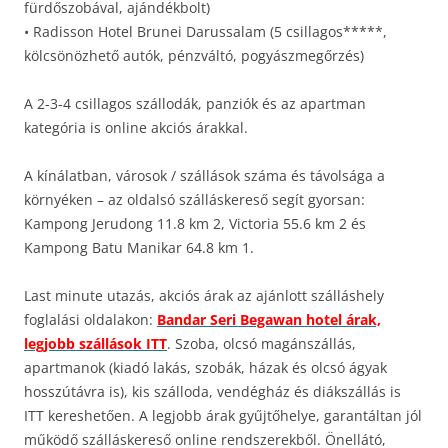
fürdőszobával, ajándékbolt)
• Radisson Hotel Brunei Darussalam (5 csillagos*****,
kölcsönözhető autók, pénzváltó, pogyászmegőrzés)
A 2-3-4 csillagos szállodák, panziók és az apartman
kategória is online akciós árakkal.
A kínálatban, városok / szállások száma és távolsága a
környéken – az oldalsó szálláskereső segít gyorsan:
Kampong Jerudong 11.8 km 2, Victoria 55.6 km 2 és
Kampong Batu Manikar 64.8 km 1.
Last minute utazás, akciós árak az ajánlott szálláshely
foglalási oldalakon:
Bandar Seri Begawan hotel árak,
legjobb szállások ITT
. Szoba, olcsó magánszállás,
apartmanok (kiadó lakás, szobák, házak és olcsó ágyak
hosszútávra is), kis szálloda, vendégház és diákszállás is
ITT kereshetően. A legjobb árak gyűjtőhelye, garantáltan jól
működő szálláskereső online rendszerekből. Önellátó,