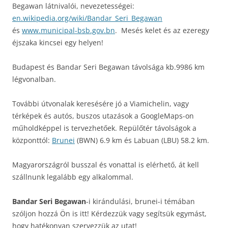
Begawan látnivalói, nevezetességei:
en.wikipedia.org/wiki/Bandar_Seri_Begawan
és
www.municipal-bsb.gov.bn
. Mesés kelet és az ezeregy
éjszaka kincsei egy helyen!
Budapest és Bandar Seri Begawan távolsága kb.9986 km
légvonalban.
További útvonalak keresésére jó a Viamichelin, vagy
térképek és autós, buszos utazások a GoogleMaps-on
műholdképpel is tervezhetőek. Repülőtér távolságok a
központtól:
Brunei
(BWN) 6.9 km és Labuan (LBU) 58.2 km.
Magyarországról busszal és vonattal is elérhető, át kell
szállnunk legalább egy alkalommal.
Bandar Seri Begawan
-i kirándulási, brunei-i témában
szóljon hozzá Ön is itt! Kérdezzük vagy segítsük egymást,
hogy hatékonyan szervezzük az utat!