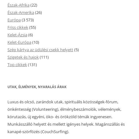
Észak-Afrika
(22)
Észak-Amerika
(26)
Európa
(3 573)
Friss cikkek
(55)
Kelet-Ázsia
(6)
Kelet-Európa
(10)
Szép kártya az üdülési csekk helyett
(5)
Szigetek és hajok
(111)
Top cikkek
(131)
UTAK, ÉLMÉNYEK, NYARALÁS ÁRAK
Luxus és olcsó, zarándok utak, spirituális közösségek-fórum,
önkéntesség (Volunteering), élménybeszámolók, vélemények,
körutazás, új egyéni, öko- és örökzöld témák ingyenesen.
Munkásszálló helyett és mellett igényes helyek. Magánszállás és
kanapé-szörfözés (CouchSurfing).