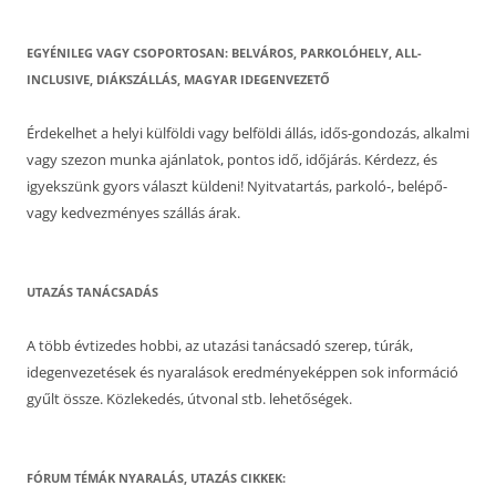
EGYÉNILEG VAGY CSOPORTOSAN: BELVÁROS, PARKOLÓHELY, ALL-
INCLUSIVE, DIÁKSZÁLLÁS, MAGYAR IDEGENVEZETŐ
Érdekelhet a helyi külföldi vagy belföldi állás, idős-gondozás, alkalmi
vagy szezon munka ajánlatok, pontos idő, időjárás. Kérdezz, és
igyekszünk gyors választ küldeni! Nyitvatartás, parkoló-, belépő-
vagy kedvezményes szállás árak.
UTAZÁS TANÁCSADÁS
A több évtizedes hobbi, az utazási tanácsadó szerep, túrák,
idegenvezetések és nyaralások eredményeképpen sok információ
gyűlt össze. Közlekedés, útvonal stb. lehetőségek.
FÓRUM TÉMÁK NYARALÁS, UTAZÁS CIKKEK: