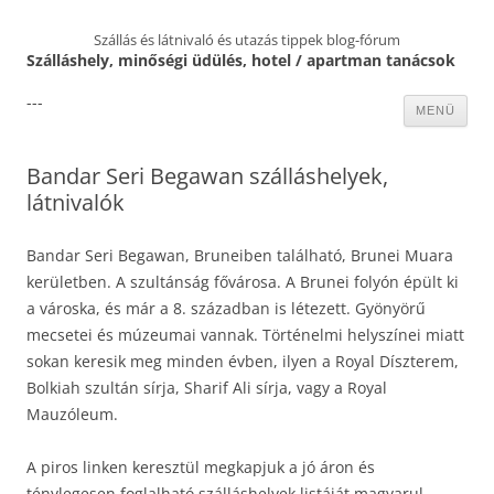
Szállás és látnivaló és utazás tippek blog-fórum
Szálláshely, minőségi üdülés, hotel / apartman tanácsok
---
Kilépés
MENÜ
a
tartalomba
Bandar Seri Begawan szálláshelyek,
látnivalók
Bandar Seri Begawan, Bruneiben található, Brunei Muara
kerületben. A szultánság fővárosa. A Brunei folyón épült ki
a városka, és már a 8. században is létezett. Gyönyörű
mecsetei és múzeumai vannak. Történelmi helyszínei miatt
sokan keresik meg minden évben, ilyen a Royal Díszterem,
Bolkiah szultán sírja, Sharif Ali sírja, vagy a Royal
Mauzóleum.
A piros linken keresztül megkapjuk a jó áron és
ténylegesen foglalható szálláshelyek listáját magyarul.