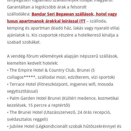
Garantáltan a legolcsóbb árak a felsorolt
szállodákra:
Bandar Seri Begawan szállások, hotel vagy
luxus apartmanok árakkal leírással ITT
– szálloda,
kemping és apartman (kiadó ház, lakás vagy nyaraló villa)
ajánlatok is. Kis csoportok részére a hotelkereső kínálja a
szabad szobákat.
A vendég-fórum vélemények alapján népszerű szállások,
kiemelten kedvelt hotelek:
• The Empire Hotel & Country Club, Brunei (5
csillagos*****, szállodai mozi, edzőterem, vízi sportok)
• Terrace Hotel (Fitneszközpont, ingyenes wifi, mosoda
vegytisztítással)
• Palm Garden Hotel Brunei (Kültéri medence, kozmetikai
kezelések, 15 percre a reptértől)
• The Brunei Hotel (Utazásszervező, 24 órás recepció,
svédasztalos reggeli)
• Jubilee Hotel (Légkondicionált szobák hűtőszekrénnyel és