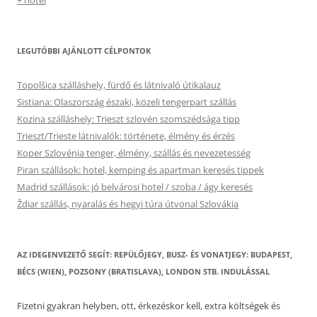
+ hotel
LEGUTÓBBI AJÁNLOTT CÉLPONTOK
Topolšica szálláshely, fürdő és látnivaló útikalauz
Sistiana: Olaszország északi, közeli tengerpart szállás
Kozina szálláshely: Trieszt szlovén szomszédsága tipp
Trieszt/Trieste látnivalók: története, élmény és érzés
Koper Szlovénia tenger, élmény, szállás és nevezetesség
Piran szállások: hotel, kemping és apartman keresés tippek
Madrid szállások: jó belvárosi hotel / szoba / ágy keresés
Ždiar szállás, nyaralás és hegyi túra útvonal Szlovákia
AZ IDEGENVEZETŐ SEGÍT: REPÜLŐJEGY, BUSZ- ÉS VONATJEGY: BUDAPEST,
BÉCS (WIEN), POZSONY (BRATISLAVA), LONDON STB. INDULÁSSAL
Fizetni gyakran helyben, ott, érkezéskor kell, extra költségek és