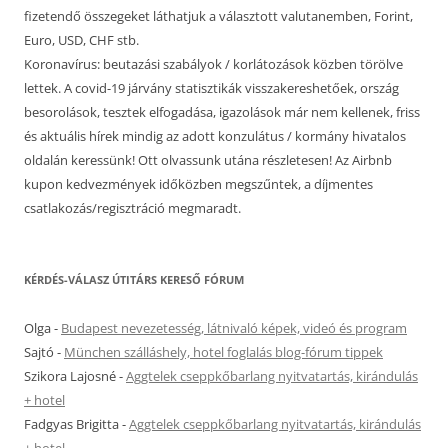
fizetendő összegeket láthatjuk a választott valutanemben, Forint,
Euro, USD, CHF stb.
Koronavírus: beutazási szabályok / korlátozások közben törölve
lettek. A covid-19 járvány statisztikák visszakereshetőek, ország
besorolások, tesztek elfogadása, igazolások már nem kellenek, friss
és aktuális hírek mindig az adott konzulátus / kormány hivatalos
oldalán keressünk! Ott olvassunk utána részletesen! Az Airbnb
kupon kedvezmények időközben megszűntek, a díjmentes
csatlakozás/regisztráció megmaradt.
KÉRDÉS-VÁLASZ ÚTITÁRS KERESŐ FÓRUM
Olga
-
Budapest nevezetesség, látnivaló képek, videó és program
Sajtó
-
München szálláshely, hotel foglalás blog-fórum tippek
Szikora Lajosné
-
Aggtelek cseppkőbarlang nyitvatartás, kirándulás
+ hotel
Fadgyas Brigitta
-
Aggtelek cseppkőbarlang nyitvatartás, kirándulás