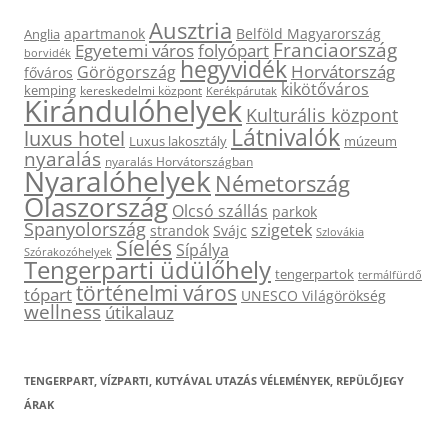
Ausztria
apartmanok
Belföld Magyarország
Anglia
Franciaország
Egyetemi város
folyópart
borvidék
hegyvidék
Horvátország
Görögország
főváros
kikötőváros
kemping
kereskedelmi központ
Kerékpárutak
Kirándulóhelyek
Kulturális központ
Látnivalók
luxus hotel
Luxus lakosztály
múzeum
nyaralás
nyaralás Horvátországban
Nyaralóhelyek
Németország
Olaszország
Olcsó szállás
parkok
Spanyolország
szigetek
strandok
Svájc
Szlovákia
Síelés
Sípálya
Szórakozóhelyek
Tengerparti üdülőhely
tengerpartok
termálfürdő
történelmi város
tópart
UNESCO Világörökség
wellness
útikalauz
TENGERPART, VÍZPARTI, KUTYÁVAL UTAZÁS VÉLEMÉNYEK, REPÜLŐJEGY
ÁRAK